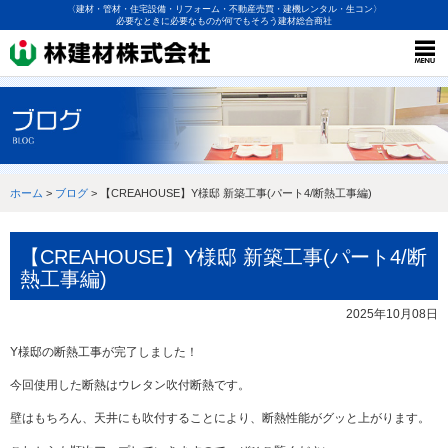
〈建材・管材・住宅設備・リフォーム・不動産売買・建機レンタル・生コン〉
必要なときに必要なものが何でもそろう建材総合商社
ホーム
>
ブログ
> 【CREAHOUSE】Y様邸 新築工事(パート4/断熱工事編)
【CREAHOUSE】Y様邸 新築工事(パート4/断
熱工事編)
2025年10月08日
Y様邸の断熱工事が完了しました！
今回使用した断熱はウレタン吹付断熱です。
壁はもちろん、天井にも吹付することにより、断熱性能がグッと上がります。