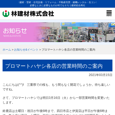
〈建材・管材・住宅設備・リフォーム・不動産売買・建機レンタル・生コン〉
必要なときに必要なものが何でもそろう建材総合商社
ホーム
>
お知らせ&イベント
> プロマートハヤシ各店の営業時間のご案内
プロマートハヤシ各店の営業時間のご案内
2021年03月15日
こんにちは(^^)! 三重県での桜も、もう間もなく開花でしょうか。待ち遠しい
ですね。
さて、プロマートハヤシでは明日3月16日（火）から一部営業時間を変更いた
します。
鈴鹿店は土曜日・祝日が午後6時まで、四日市店と伊賀店は平日が午後6時ま