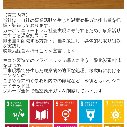
【宣言内容】
当社は、自社の事業活動で生じた温室効果ガス排出量を把
握・記録しております。
カーボンニュートラル社会実現に寄与するため、事業活動
で生じる温室効果ガス
排出量を削減する方針・計画を策定し、具体的な取り組み
を実践し、
脱炭素経営を行うことを宣言します。
生コン製造でのフライアッシュ導入に伴う二酸化炭素削減
をはじめ、
工事現場で発生した廃棄物の適正な処理、移動時における
エンジンの
こまめな節約や事務所内での節電など、今後ともハヤシユ
ナイテッドは
グループ全体で温室効果ガスを削減していきます。