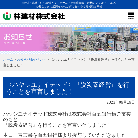
〈建材・管材・住宅設備・リフォーム・不動産売買・建機レンタル・生コン〉
必要なときに必要なものが何でもそろう建材総合商社
ホーム
>
お知らせ&イベント
> 〈ハヤシユナイテッド〉『脱炭素経営』を行うことを宣
言しました！
〈ハヤシユナイテッド〉『脱炭素経営』を行
うことを宣言しました！
2023年09月19日
ハヤシユナイテッド株式会社は株式会社百五銀行様ご支援
のもと
『脱炭素経営』を行うことを宣言いたしました！
本日、宣言書を百五銀行様より授与していただきました。