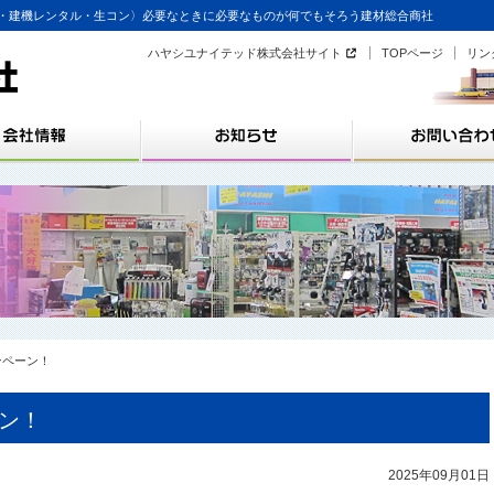
・建機レンタル・生コン〉必要なときに必要なものが何でもそろう建材総合商社
ハヤシユナイテッド株式会社サイト
TOPページ
リン
ャンペーン！
ーン！
2025年09月01日