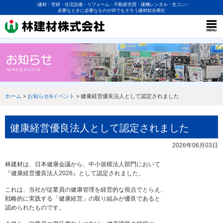
〈建材・管材・住宅設備・リフォーム・不動産売買・建機レンタル・生コン〉
必要なときに必要なものが何でもそろう建材総合商社
ホーム
>
お知らせ&イベント
> 健康経営優良法人として認定されました
健康経営優良法人として認定されました
2026年06月03日
林建材は、日本健康会議から、中小規模法人部門において
『健康経営優良法人2026』として認定されました。
これは、当社が従業員の健康管理を経営的な視点でとらえ、
戦略的に実践する「健康経営」の取り組みが優良であると
認められたものです。