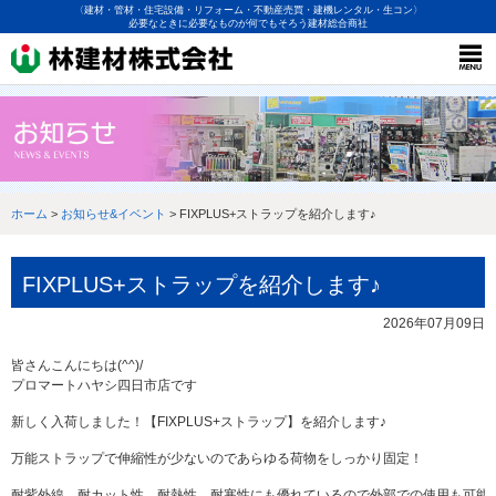
〈建材・管材・住宅設備・リフォーム・不動産売買・建機レンタル・生コン〉
必要なときに必要なものが何でもそろう建材総合商社
ホーム
>
お知らせ&イベント
> FIXPLUS+ストラップを紹介します♪
FIXPLUS+ストラップを紹介します♪
2026年07月09日
皆さんこんにちは(^^)/
プロマートハヤシ四日市店です
新しく入荷しました！【FIXPLUS+ストラップ】を紹介します♪
万能ストラップで伸縮性が少ないのであらゆる荷物をしっかり固定！
耐紫外線、耐カット性、耐熱性、耐寒性にも優れているので外部での使用も可能